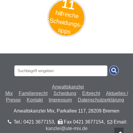
11
hilfreiche
cheidungs-
S
tipps
Anwaltskanzlei
Mix
Familienrecht
Scheidung
Erbrecht
Aktuelles /
Presse
Kontakt
Impressum
Datenschutzerklärung
Anwaltskanzlei Mix, Parkallee 117, 28209 Bremen
Tel.: 0421 3677153
,
Fax 0421 3677154
,
Email:
kanzlei@ute-mix.de